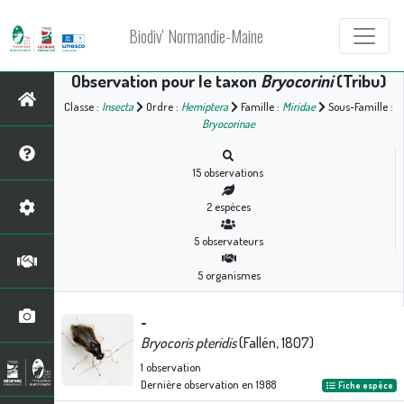
Biodiv' Normandie-Maine
Observation pour le taxon
Bryocorini
(Tribu)
Classe :
Insecta
Ordre :
Hemiptera
Famille :
Miridae
Sous-Famille :
Bryocorinae
15
observations
2
espèces
5
observateurs
5
organismes
-
Bryocoris pteridis
(Fallén, 1807)
1
observation
Dernière observation en
1988
Fiche espèce