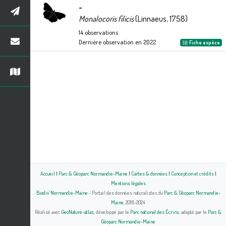
-
Monalocoris filicis
(Linnaeus, 1758)
14
observations
Dernière observation en
2022
Fiche espèce
Accueil
|
Parc & Géoparc Normandie-Maine
|
Cartes & données
|
Conception et crédits
|
Mentions légales
Biodiv' Normandie-Maine
- Portail des données naturalistes du
Parc & Géoparc Normandie-
Maine
, 2018-2024
Réalisé avec
GeoNature-atlas
, développé par le
Parc national des Écrins
, adapté par le
Parc &
Géoparc Normandie-Maine