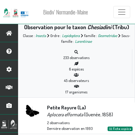
Biodiv' Normandie-Maine
Observation pour le taxon
Chesiadini
(Tribu)
Classe :
Insecta
Ordre :
Lepidoptera
Famille :
Geometridae
Sous-
Famille :
Larentiinae
233
observations
6
espèces
45
observateurs
17
organismes
Petite Rayure (La)
Aplocera efformata
(Guenée, 1858)
2
observations
Dernière observation en
1993
Fiche espèce