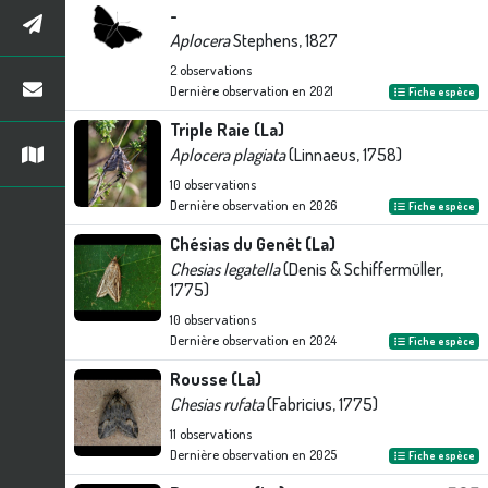
-
Aplocera
Stephens, 1827
2
observations
Dernière observation en
2021
Fiche espèce
Triple Raie (La)
Aplocera plagiata
(Linnaeus, 1758)
10
observations
Dernière observation en
2026
Fiche espèce
Chésias du Genêt (La)
Chesias legatella
(Denis & Schiffermüller,
1775)
10
observations
Dernière observation en
2024
Fiche espèce
Rousse (La)
Chesias rufata
(Fabricius, 1775)
11
observations
Dernière observation en
2025
Fiche espèce