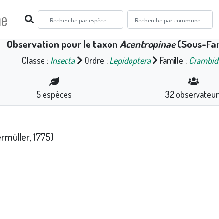
ne
Observation pour le taxon
Acentropinae
(Sous-Fam
Classe :
Insecta
Ordre :
Lepidoptera
Famille :
Crambid
5
espèces
32
observateur
rmüller, 1775)