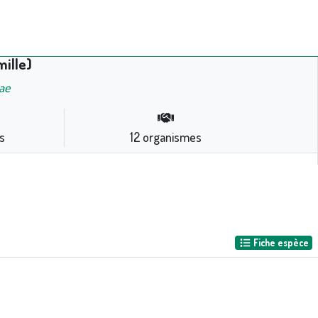
ille)
ae
s
12
organismes
Fiche espèce