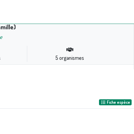
mille)
ae
s
5
organismes
Fiche espèce