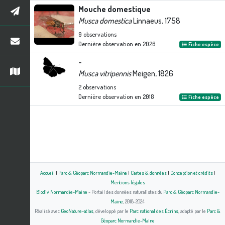
Mouche domestique
Musca domestica
Linnaeus, 1758
9
observations
Dernière observation en
2026
Fiche espèce
-
Musca vitripennis
Meigen, 1826
2
observations
Dernière observation en
2018
Fiche espèce
Accueil
|
Parc & Géoparc Normandie-Maine
|
Cartes & données
|
Conception et crédits
|
Mentions légales
Biodiv' Normandie-Maine
- Portail des données naturalistes du
Parc & Géoparc Normandie-
Maine
, 2018-2024
Réalisé avec
GeoNature-atlas
, développé par le
Parc national des Écrins
, adapté par le
Parc &
Géoparc Normandie-Maine