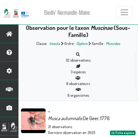
Biodiv' Normandie-Maine
Observation pour le taxon
Muscinae
(Sous-
Famille)
Classe :
Insecta
Ordre :
Diptera
Famille :
Muscidae
32
observations
3
espèces
8
observateurs
6
organismes
-
Musca autumnalis
De Geer, 1776
21
observations
Dernière observation en
2025
Fiche espèce