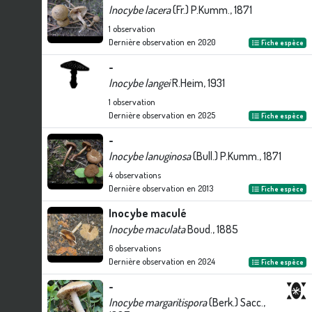
Inocybe lacera
(Fr.) P.Kumm., 1871
1
observation
Dernière observation en
2020
Fiche espèce
-
Inocybe langei
R.Heim, 1931
1
observation
Dernière observation en
2025
Fiche espèce
-
Inocybe lanuginosa
(Bull.) P.Kumm., 1871
4
observations
Dernière observation en
2013
Fiche espèce
Inocybe maculé
Inocybe maculata
Boud., 1885
6
observations
Dernière observation en
2024
Fiche espèce
-
Inocybe margaritispora
(Berk.) Sacc.,