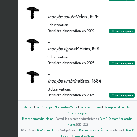
-
Inocybe soluta
Velen., 1920
1
observation
Dernière observation en
2023
Fiche espèce
-
Inocybe tigrina
R.Heim, 1931
1
observation
Dernière observation en
2025
Fiche espèce
-
Inocybe umbrina
Bres., 1884
3
observations
Dernière observation en
2025
Fiche espèce
Accueil
|
Parc & Géoparc Normandie-Maine
|
Cartes & données
|
Conception et crédits
|
Mentions légales
Biodiv' Normandie-Maine
- Portail des données naturalistes du
Parc & Géoparc Normandie-
Maine
, 2018-2024
Réalisé avec
GeoNature-atlas
, développé par le
Parc national des Écrins
, adapté par le
Parc &
Géoparc Normandie-Maine