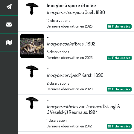
Inocybe à spore étoilée
Inocybe asterospora
Quél., 1880
15
observations
Dernière observation en
2025
Fiche espèce
-
Inocybe cookei
Bres., 1892
5
observations
Dernière observation en
2023
Fiche espèce
-
Inocybe curvipes
P.Karst., 1890
2
observations
Dernière observation en
2020
Fiche espèce
-
Inocybe eutheles
var.
kuehneri
(Stangl &
J.Veselský) Reumaux, 1984
1
observation
Dernière observation en
2012
Fiche espèce