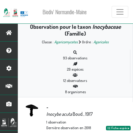
Biodiv' Normandie-Maine
Observation pour le taxon
Inocybaceae
(Famille)
Classe :
Agaricomycetes
Ordre :
Agaricales
93
observations
29
espèces
12
observateurs
8
organismes
-
Inocybe acuta
Boud., 1917
1
observation
Dernière observation en
2018
Fiche espèce