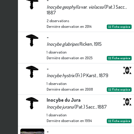
-
Inocybe geophylla
var.
violacea
(Pat.) Sacc.,
1887
2
observations
Dernière observation en
2014
Fiche espèce
-
Inocybe glabripes
Ricken, 1915
1
observation
Dernière observation en
2025
Fiche espèce
-
Inocybe hystrix
(Fr.) P.Karst., 1879
1
observation
Dernière observation en
2008
Fiche espèce
Inocybe du Jura
Inocybe jurana
(Pat.) Sacc., 1887
1
observation
Dernière observation en
1994
Fiche espèce
-