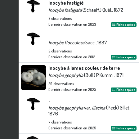
Inocybe fastigié
Inocybe fastigiata
(Schaeff.) Quél., 1872
3
observations
Dernière observation en
2023
Fiche espèce
-
Inocybe flocculosa
Sacc., 1887
2
observations
Dernière observation en
2012
Fiche espèce
Inocybe à lames couleur de terre
Inocybe geophylla
(Bull.) P.Kumm., 1871
20
observations
Dernière observation en
2025
Fiche espèce
-
Inocybe geophylla
var.
lilacina
(Peck) Gillet,
1876
7
observations
Dernière observation en
2025
Fiche espèce