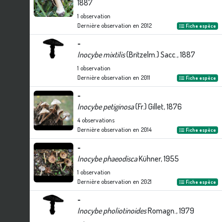
1887
1
observation
Dernière observation en
2012
Fiche espèce
-
Inocybe mixtilis
(Britzelm.) Sacc., 1887
1
observation
Dernière observation en
2011
Fiche espèce
-
Inocybe petiginosa
(Fr.) Gillet, 1876
4
observations
Dernière observation en
2014
Fiche espèce
-
Inocybe phaeodisca
Kühner, 1955
1
observation
Dernière observation en
2021
Fiche espèce
-
Inocybe pholiotinoides
Romagn., 1979