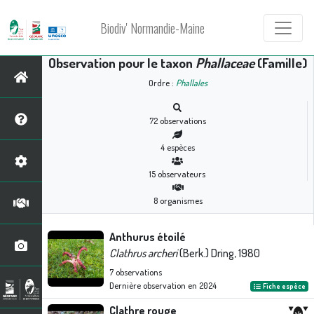
Biodiv' Normandie-Maine
Observation pour le taxon
Phallaceae
(Famille)
Ordre :
Phallales
72
observations
4
espèces
15
observateurs
8
organismes
Anthurus étoilé
Clathrus archeri
(Berk.) Dring, 1980
7
observations
Dernière observation en
2024
Fiche espèce
Clathre rouge