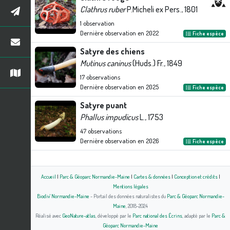
Clathrus ruber
P.Micheli ex Pers., 1801
1
observation
Dernière observation en
2022
Fiche espèce
Satyre des chiens
Mutinus caninus
(Huds.) Fr., 1849
17
observations
Dernière observation en
2025
Fiche espèce
Satyre puant
Phallus impudicus
L., 1753
47
observations
Dernière observation en
2026
Fiche espèce
Accueil
|
Parc & Géoparc Normandie-Maine
|
Cartes & données
|
Conception et crédits
|
Mentions légales
Biodiv' Normandie-Maine
- Portail des données naturalistes du
Parc & Géoparc Normandie-
Maine
, 2018-2024
Réalisé avec
GeoNature-atlas
, développé par le
Parc national des Écrins
, adapté par le
Parc &
Géoparc Normandie-Maine