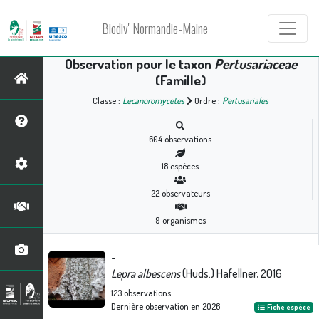
Biodiv' Normandie-Maine
Observation pour le taxon
Pertusariaceae
(Famille)
Classe :
Lecanoromycetes
Ordre :
Pertusariales
604
observations
18
espèces
22
observateurs
9
organismes
-
Lepra albescens
(Huds.) Hafellner, 2016
123
observations
Dernière observation en
2026
Fiche espèce