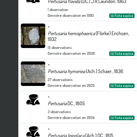
Pertusaria flavida
(DC.) J.R.Laundon, 1963
1
observation
Dernière observation en
1983
Fiche espèce
-
Pertusaria hemisphaerica
(Flörke) Erichsen,
1932
15
observations
Dernière observation en
2026
Fiche espèce
-
Pertusaria hymenea
(Ach.) Schaer., 1836
27
observations
Dernière observation en
2025
Fiche espèce
-
Pertusaria
DC., 1805
2
observations
Dernière observation en
2024
Fiche espèce
-
Pertusaria leioplaca
(Ach.) DC., 1815