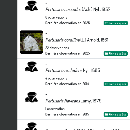
-
Pertusaria coccodes
(Ach.) Nyl., 1857
6
observations
Dernière observation en
2025
Fiche espèce
-
Pertusaria corallina
(L.) Arnold, 1861
22
observations
Dernière observation en
2025
Fiche espèce
-
Pertusaria excludens
Nyl., 1885
4
observations
Dernière observation en
2014
Fiche espèce
-
Pertusaria flavicans
Lamy, 1879
1
observation
Dernière observation en
2015
Fiche espèce
-