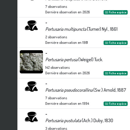
7
observations
Dernière observation en
2026
Fiche espèce
-
Pertusaria multipuncta
(Turner) Nyl., 1861
2
observations
Dernière observation en
1981
Fiche espèce
-
Pertusaria pertusa
(Weigel) Tuck.
142
observations
Dernière observation en
2026
Fiche espèce
-
Pertusaria pseudocorallina
(Sw.) Arnold, 1887
7
observations
Dernière observation en
1994
Fiche espèce
-
Pertusaria pustulata
(Ach.) Duby, 1830
3
observations