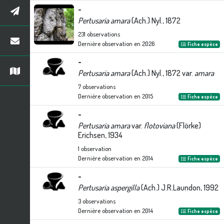
-
Pertusaria amara
(Ach.) Nyl., 1872
231
observations
Dernière observation en
2026
Fiche espèce
-
Pertusaria amara
(Ach.) Nyl., 1872 var.
amara
7
observations
Dernière observation en
2015
Fiche espèce
-
Pertusaria amara
var.
flotoviana
(Flörke)
Erichsen, 1934
1
observation
Dernière observation en
2014
Fiche espèce
-
Pertusaria aspergilla
(Ach.) J.R.Laundon, 1992
3
observations
Dernière observation en
2014
Fiche espèce