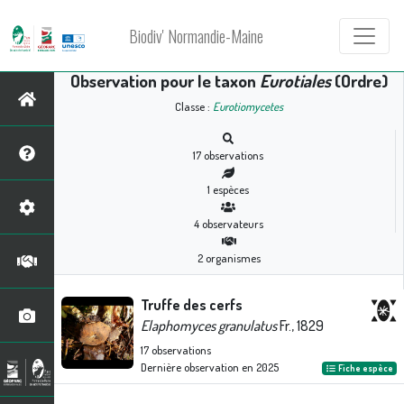
Biodiv' Normandie-Maine
Observation pour le taxon
Eurotiales
(Ordre)
Classe :
Eurotiomycetes
17
observations
1
espèces
4
observateurs
2
organismes
Truffe des cerfs
Elaphomyces granulatus
Fr., 1829
17
observations
Dernière observation en
2025
Fiche espèce