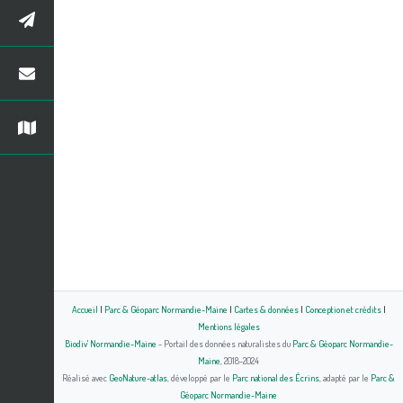
Accueil
|
Parc & Géoparc Normandie-Maine
|
Cartes & données
|
Conception et crédits
|
Mentions légales
Biodiv' Normandie-Maine
- Portail des données naturalistes du
Parc & Géoparc Normandie-
Maine
, 2018-2024
Réalisé avec
GeoNature-atlas
, développé par le
Parc national des Écrins
, adapté par le
Parc &
Géoparc Normandie-Maine