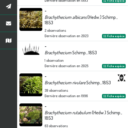
Dernière observation en
1993
Fiche espèce
-
Brachythecium albicans
(Hedw.) Schimp.,
1853
2
observations
Dernière observation en
2023
Fiche espèce
-
Brachythecium
Schimp., 1853
1
observation
Dernière observation en
2025
Fiche espèce
-
Brachythecium rivulare
Schimp., 1853
39
observations
Dernière observation en
1996
Fiche espèce
-
Brachythecium rutabulum
(Hedw.) Schimp.,
1853
63
observations