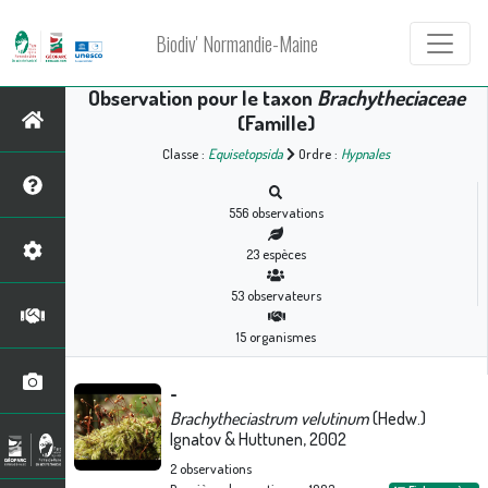
Biodiv' Normandie-Maine
Observation pour le taxon
Brachytheciaceae
(Famille)
Classe :
Equisetopsida
Ordre :
Hypnales
556
observations
23
espèces
53
observateurs
15
organismes
-
Brachytheciastrum velutinum
(Hedw.)
Ignatov & Huttunen, 2002
2
observations