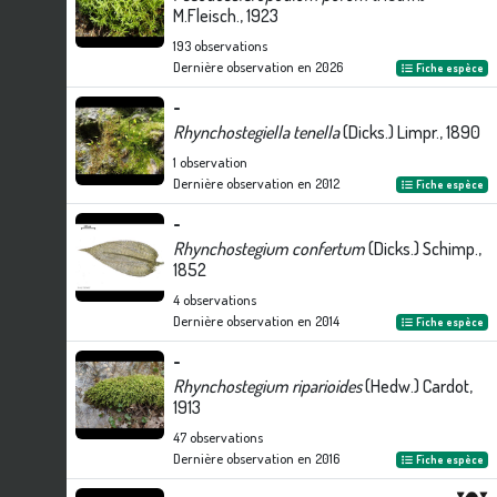
M.Fleisch., 1923
193
observations
Dernière observation en
2026
Fiche espèce
-
Rhynchostegiella tenella
(Dicks.) Limpr., 1890
1
observation
Dernière observation en
2012
Fiche espèce
-
Rhynchostegium confertum
(Dicks.) Schimp.,
1852
4
observations
Dernière observation en
2014
Fiche espèce
-
Rhynchostegium riparioides
(Hedw.) Cardot,
1913
47
observations
Dernière observation en
2016
Fiche espèce