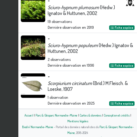
-
Sciuro-hypnum plumosum
(Hedw.)
Ignatov & Huttunen, 2002
19
observations
Dernière observation en
2019
Fiche espèce
-
Sciuro-hypnum populeum
(Hedw.) Ignatov &
Huttunen, 2002
2
observations
Dernière observation en
1996
Fiche espèce
-
Scorpiurium circinatum
(Brid.) M.Fleisch. &
Loeske, 1907
1
observation
Dernière observation en
2025
Fiche espèce
Accueil
|
Parc & Géoparc Normandie-Maine
|
Cartes & données
|
Conception et crédits
|
Mentions légales
Biodiv' Normandie-Maine
- Portail des données naturalistes du
Parc & Géoparc Normandie-
Maine
, 2018-2024