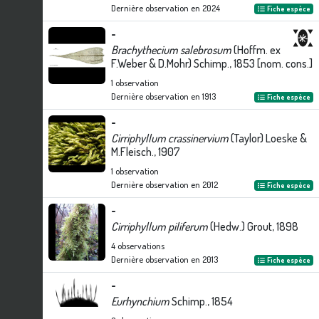
Dernière observation en
2024
Fiche espèce
-
Brachythecium salebrosum
(Hoffm. ex
F.Weber & D.Mohr) Schimp., 1853 [nom. cons.]
1
observation
Dernière observation en
1913
Fiche espèce
-
Cirriphyllum crassinervium
(Taylor) Loeske &
M.Fleisch., 1907
1
observation
Dernière observation en
2012
Fiche espèce
-
Cirriphyllum piliferum
(Hedw.) Grout, 1898
4
observations
Dernière observation en
2013
Fiche espèce
-
Eurhynchium
Schimp., 1854