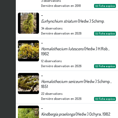
3
observations
Dernière observation en
2018
Fiche espèce
-
Eurhynchium striatum
(Hedw.) Schimp.
34
observations
Dernière observation en
2026
Fiche espèce
-
Homalothecium lutescens
(Hedw.) H.Rob.,
1962
12
observations
Dernière observation en
2026
Fiche espèce
-
Homalothecium sericeum
(Hedw.) Schimp.,
1851
22
observations
Dernière observation en
2026
Fiche espèce
-
Kindbergia praelonga
(Hedw.) Ochyra, 1982