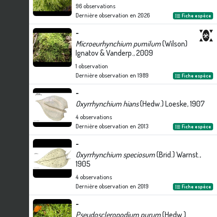
96
observations
Dernière observation en
2026
Fiche espèce
-
Microeurhynchium pumilum
(Wilson)
Ignatov & Vanderp., 2009
1
observation
Dernière observation en
1989
Fiche espèce
-
Oxyrrhynchium hians
(Hedw.) Loeske, 1907
4
observations
Dernière observation en
2013
Fiche espèce
-
Oxyrrhynchium speciosum
(Brid.) Warnst.,
1905
4
observations
Dernière observation en
2019
Fiche espèce
-
Pseudoscleropodium purum
(Hedw.)