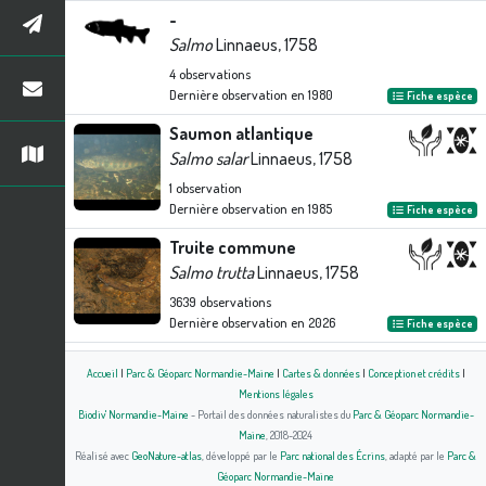
-
Salmo
Linnaeus, 1758
4
observations
Dernière observation en
1980
Fiche espèce
Saumon atlantique
Salmo salar
Linnaeus, 1758
1
observation
Dernière observation en
1985
Fiche espèce
Truite commune
Salmo trutta
Linnaeus, 1758
3639
observations
Dernière observation en
2026
Fiche espèce
Accueil
|
Parc & Géoparc Normandie-Maine
|
Cartes & données
|
Conception et crédits
|
Mentions légales
Biodiv' Normandie-Maine
- Portail des données naturalistes du
Parc & Géoparc Normandie-
Maine
, 2018-2024
Réalisé avec
GeoNature-atlas
, développé par le
Parc national des Écrins
, adapté par le
Parc &
Géoparc Normandie-Maine