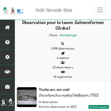
Biodiv' Normandie-Maine
Observation pour le taxon
Salmoniformes
(Ordre)
Classe :
Actinopterygii
3 658
observations
4
espèces
23
observateurs
16
organismes
Truite arc-en-ciel
Oncorhynchus mykiss
(Walbaum, 1792)
14
observations
Dernière observation en
2022
Fiche espèce