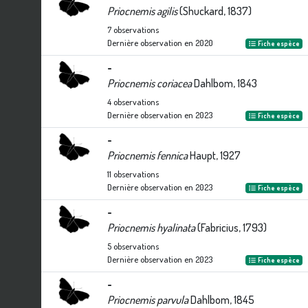
Priocnemis agilis
(Shuckard, 1837)
7
observations
Dernière observation en
2020
Fiche espèce
-
Priocnemis coriacea
Dahlbom, 1843
4
observations
Dernière observation en
2023
Fiche espèce
-
Priocnemis fennica
Haupt, 1927
11
observations
Dernière observation en
2023
Fiche espèce
-
Priocnemis hyalinata
(Fabricius, 1793)
5
observations
Dernière observation en
2023
Fiche espèce
-
Priocnemis parvula
Dahlbom, 1845