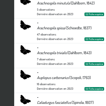
Arachnospila minutula
(Dahlbom, 1842)
5
observations
Dernière observation en
2023
Fiche espèce
-
Arachnospila spissa
(Schioedte, 1837)
47
observations
Dernière observation en
2023
Fiche espèce
-
Arachnospila trivialis
(Dahlbom, 1843)
7
observations
Dernière observation en
2023
Fiche espèce
-
Auplopus carbonarius
(Scopoli, 1763)
16
observations
Dernière observation en
2023
Fiche espèce
-
Caliadurgus fasciatellus
(Spinola, 1807)