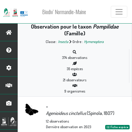
Biodiv' Normandie-Maine
Observation pour le taxon
Pompilidae
(Famille)
Classe :
Insecta
Ordre :
Hymenoptera
374
observations
35
espèces
21
observateurs
9
organismes
-
Agenioideus cinctellus
(Spinola, 1807)
12
observations
Dernière observation en
2023
Fiche espèce