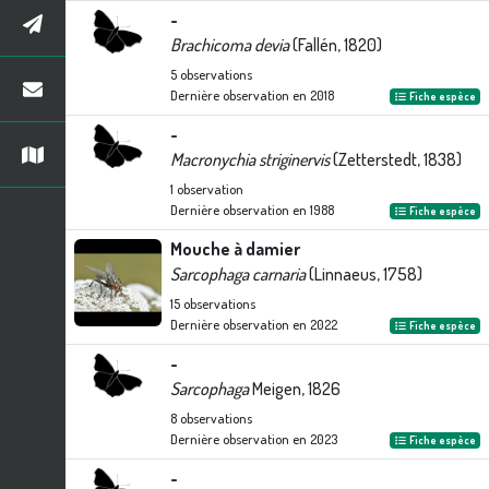
-
Brachicoma devia
(Fallén, 1820)
5
observations
Dernière observation en
2018
Fiche espèce
-
Macronychia striginervis
(Zetterstedt, 1838)
1
observation
Dernière observation en
1988
Fiche espèce
Mouche à damier
Sarcophaga carnaria
(Linnaeus, 1758)
15
observations
Dernière observation en
2022
Fiche espèce
-
Sarcophaga
Meigen, 1826
8
observations
Dernière observation en
2023
Fiche espèce
-