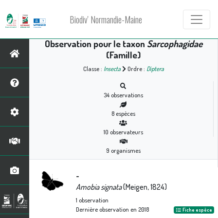
Biodiv' Normandie-Maine
Observation pour le taxon
Sarcophagidae
(Famille)
Classe :
Insecta
Ordre :
Diptera
34
observations
8
espèces
10
observateurs
9
organismes
-
Amobia signata
(Meigen, 1824)
1
observation
Dernière observation en
2018
Fiche espèce