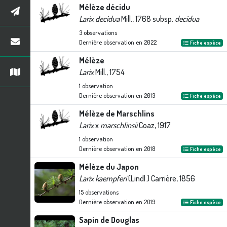
Mélèze décidu
Larix decidua
Mill., 1768 subsp.
decidua
3
observations
Dernière observation en
2022
Fiche espèce
Mélèze
Larix
Mill., 1754
1
observation
Dernière observation en
2013
Fiche espèce
Mélèze de Marschlins
Larix
x
marschlinsii
Coaz, 1917
1
observation
Dernière observation en
2018
Fiche espèce
Mélèze du Japon
Larix kaempferi
(Lindl.) Carrière, 1856
15
observations
Dernière observation en
2019
Fiche espèce
Sapin de Douglas