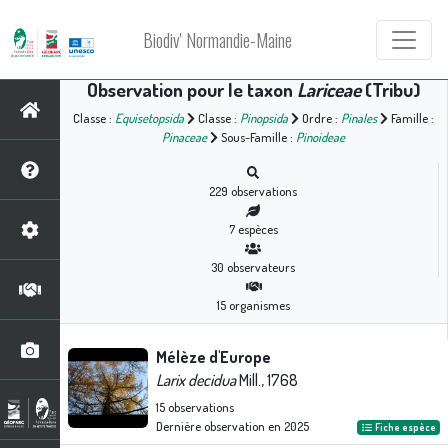
Biodiv' Normandie-Maine
Observation pour le taxon
Lariceae
(Tribu)
Classe :
Equisetopsida
Classe :
Pinopsida
Ordre :
Pinales
Famille :
Pinaceae
Sous-Famille :
Pinoideae
229
observations
7
espèces
30
observateurs
15
organismes
Mélèze d'Europe
Larix decidua
Mill., 1768
15
observations
Dernière observation en
2025
Fiche espèce