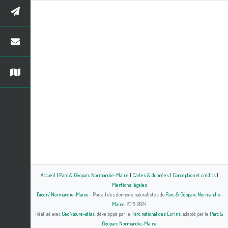
Accueil
|
Parc & Géoparc Normandie-Maine
|
Cartes & données
|
Conception et crédits
|
Mentions légales
Biodiv' Normandie-Maine
- Portail des données naturalistes du
Parc & Géoparc Normandie-
Maine
, 2018-2024
Réalisé avec
GeoNature-atlas
, développé par le
Parc national des Écrins
, adapté par le
Parc &
Géoparc Normandie-Maine