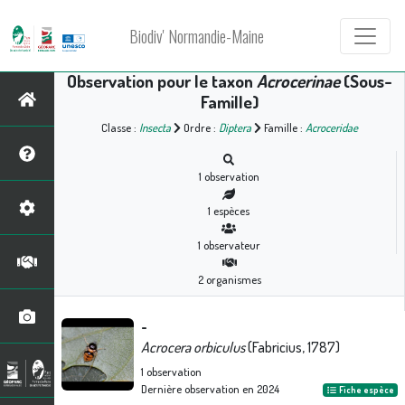
Biodiv' Normandie-Maine
Observation pour le taxon
Acrocerinae
(Sous-
Famille)
Classe :
Insecta
Ordre :
Diptera
Famille :
Acroceridae
1
observation
1
espèces
1
observateur
2
organismes
-
Acrocera orbiculus
(Fabricius, 1787)
1
observation
Dernière observation en
2024
Fiche espèce