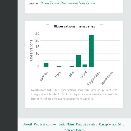
Source :
Biodiv'Écrins, Parc national des Écrins
Observations mensuelles
Avertissement :
Les observations sans date précise peuvent être
enregistrées à la date du 01/01. La fréquence des observations au mois de
janvier ne reflète donc pas nécessairement la réalité.
Accueil
|
Parc & Géoparc Normandie-Maine
|
Cartes & données
|
Conception et crédits
|
Mentions légales