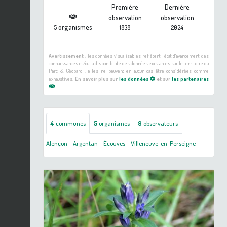
Première
Dernière
observation
observation
organismes
5
1838
2024
Avertissement :
les données visualisables reflètent l'état d'avancement des
connaissances et/ou la disponibilité des données existantes sur le territoire du
Parc & Géoparc : elles ne peuvent en aucun cas être considérées comme
exhaustives.
En savoir plus sur
les données
et sur
les partenaires
4
communes
5
organismes
9
observateurs
Alençon
-
Argentan
-
Écouves
-
Villeneuve-en-Perseigne