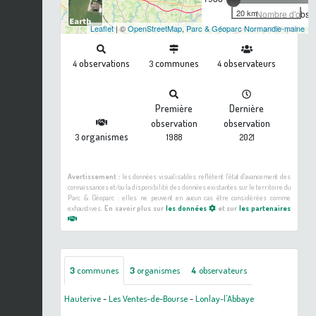
20 km
Nombre d'observ
Leaflet
| ©
OpenStreetMap
,
Parc & Géoparc Normandie-maine
observations
communes
observateurs
4
3
4
Première
Dernière
observation
observation
organismes
3
1988
2021
Avertissement :
les données visualisables reflètent l'état d'avancement des
connaissances et/ou la disponibilité des données existantes sur le territoire du
Parc & Géoparc : elles ne peuvent en aucun cas être considérées comme
exhaustives.
En savoir plus sur
les données
et sur
les partenaires
3
communes
3
organismes
4
observateurs
Hauterive
-
Les Ventes-de-Bourse
-
Lonlay-l'Abbaye