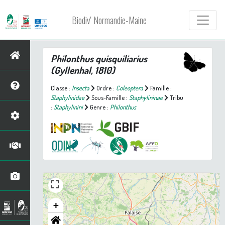
Biodiv' Normandie-Maine
Philonthus quisquiliarius
(Gyllenhal, 1810)
Classe :
Insecta
Ordre :
Coleoptera
Famille :
Staphylinidae
Sous-Famille :
Staphylininae
Tribu
:
Staphylinini
Genre :
Philonthus
+