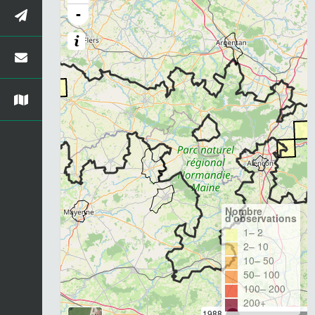
-
Nombre
d'observations
1– 2
2– 10
10– 50
50– 100
100– 200
200+
1988