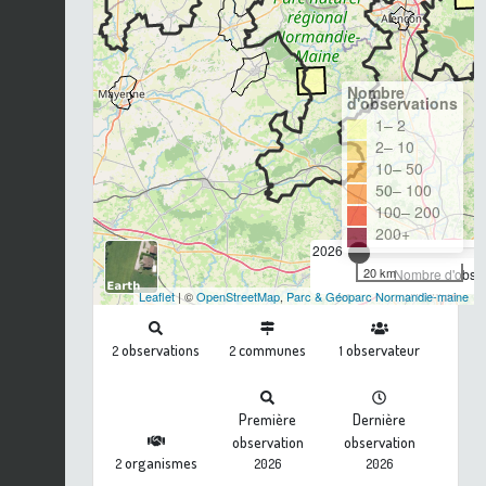
Nombre
d'observations
1– 2
2– 10
10– 50
50– 100
100– 200
200+
2026
20 km
Nombre d'observ
Leaflet
| ©
OpenStreetMap
,
Parc & Géoparc Normandie-maine
observations
communes
observateur
2
2
1
Première
Dernière
observation
observation
organismes
2
2026
2026