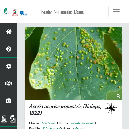
Biodiv' Normandie-Maine
Aceria aceriscampestris
(Nalepa,
1922)
Classe :
Arachnida
Ordre :
Trombidiformes
Famille :
Eriophyidae
Genre :
Aceria