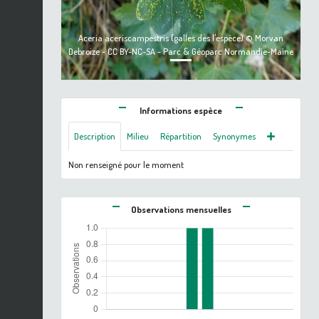
Aceria aceriscampestris (galles des l'espèce) © Morvan
Debroize - CC BY-NC-SA - Parc & Géoparc Normandie-Maine
Informations espèce
Description
Milieu
Répartition
Synonymes
Non renseigné pour le moment
Observations mensuelles