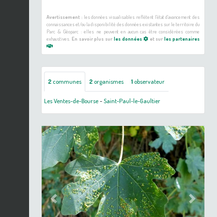
Avertissement :
les données visualisables reflètent l'état d'avancement des
connaissances et/ou la disponibilité des données existantes sur le territoire du
Parc & Géoparc : elles ne peuvent en aucun cas être considérées comme
exhaustives.
En savoir plus sur
les données
et sur
les partenaires
2
communes
2
organismes
1
observateur
Les Ventes-de-Bourse
-
Saint-Paul-le-Gaultier
Previous
Next