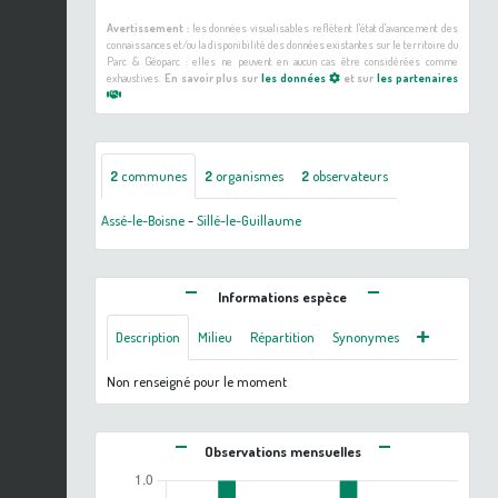
Avertissement :
les données visualisables reflètent l'état d'avancement des
connaissances et/ou la disponibilité des données existantes sur le territoire du
Parc & Géoparc : elles ne peuvent en aucun cas être considérées comme
exhaustives.
En savoir plus sur
les données
et sur
les partenaires
2
communes
2
organismes
2
observateurs
Assé-le-Boisne
-
Sillé-le-Guillaume
Informations espèce
Description
Milieu
Répartition
Synonymes
Non renseigné pour le moment
Observations mensuelles