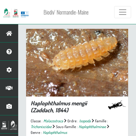
Biodiv' Normandie-Maine
Haplophthalmus mengii
(Zaddach, 1844)
Classe :
Malacostraca
Ordre :
Isopoda
Famille :
Trichoniscidae
Sous-Famille :
Haplophthalminae
Genre :
Haplophthalmus