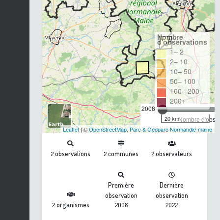
Nombre
d'observations
1– 2
2– 10
10– 50
50– 100
100– 200
200+
2008
20 km
Nombre d'observ
Leaflet
| ©
OpenStreetMap
,
Parc & Géoparc Normandie-maine
observations
communes
observateurs
2
2
2
Première
Dernière
observation
observation
organismes
2
2008
2022