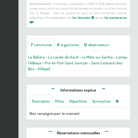
Avertissement :
les données visualisables reflètent l'état d'avancement des
connaissances et/ou la disponibilité des données existantes sur le territoire du
Parc & Géoparc : elles ne peuvent en aucun cas être considérées comme
exhaustives.
En savoir plus sur
les données
et sur
les partenaires
7
communes
8
organismes
12
observateurs
La Bellière
-
La Lande-de-Goult
-
Le Mêle-sur-Sarthe
-
Lonlay-
l'Abbaye
-
Pré-en-Pail-Saint-Samson
-
Saint-Léonard-des-
Bois
-
Villepail
Informations espèce
Description
Milieu
Répartition
Synonymes
Non renseigné pour le moment
Observations mensuelles