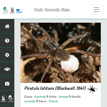
Biodiv' Normandie-Maine
Piratula latitans
(Blackwall, 1841)
Classe :
Arachnida
Ordre :
Araneae
Famille :
Lycosidae
Genre :
Piratula