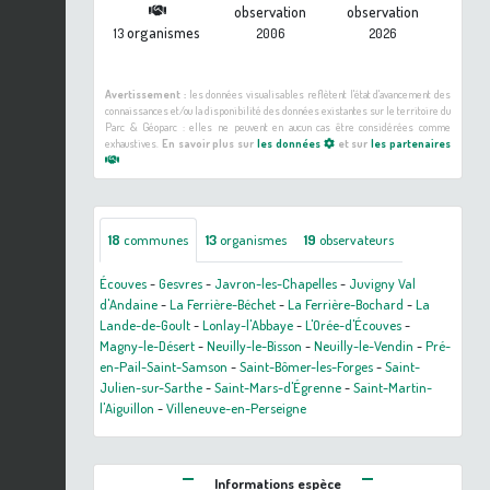
observation
observation
organismes
13
2006
2026
Avertissement :
les données visualisables reflètent l'état d'avancement des
connaissances et/ou la disponibilité des données existantes sur le territoire du
Parc & Géoparc : elles ne peuvent en aucun cas être considérées comme
exhaustives.
En savoir plus sur
les données
et sur
les partenaires
18
communes
13
organismes
19
observateurs
Écouves
-
Gesvres
-
Javron-les-Chapelles
-
Juvigny Val
d'Andaine
-
La Ferrière-Béchet
-
La Ferrière-Bochard
-
La
Lande-de-Goult
-
Lonlay-l'Abbaye
-
L'Orée-d'Écouves
-
Magny-le-Désert
-
Neuilly-le-Bisson
-
Neuilly-le-Vendin
-
Pré-
en-Pail-Saint-Samson
-
Saint-Bômer-les-Forges
-
Saint-
Julien-sur-Sarthe
-
Saint-Mars-d'Égrenne
-
Saint-Martin-
l'Aiguillon
-
Villeneuve-en-Perseigne
Informations espèce