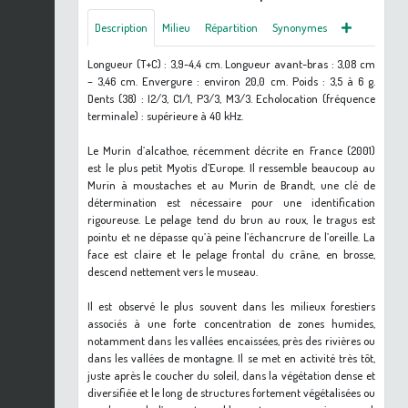
Description
Milieu
Répartition
Synonymes
Longueur (T+C) : 3,9-4,4 cm. Longueur avant-bras : 3,08 cm
– 3,46 cm. Envergure : environ 20,0 cm. Poids : 3,5 à 6 g.
Dents (38) : I2/3, C1/1, P3/3, M3/3. Echolocation (fréquence
terminale) : supérieure à 40 kHz.
Le Murin d’alcathoe, récemment décrite en France (2001)
est le plus petit Myotis d’Europe. Il ressemble beaucoup au
Murin à moustaches et au Murin de Brandt, une clé de
détermination est nécessaire pour une identification
rigoureuse. Le pelage tend du brun au roux, le tragus est
pointu et ne dépasse qu’à peine l’échancrure de l’oreille. La
face est claire et le pelage frontal du crâne, en brosse,
descend nettement vers le museau.
Il est observé le plus souvent dans les milieux forestiers
associés à une forte concentration de zones humides,
notamment dans les vallées encaissées, près des rivières ou
dans les vallées de montagne. Il se met en activité très tôt,
juste après le coucher du soleil, dans la végétation dense et
diversifiée et le long de structures fortement végétalisées ou