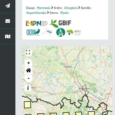
Classe :
Mammalia
Ordre :
Chiroptera
Famille :
Vespertilionidae
Genre :
Myotis
+
-