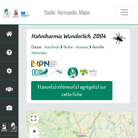
Biodiv' Normandie-Maine
Hahniharmia
Wunderlich, 2004
Classe :
Arachnida
Ordre :
Araneae
Famille :
Hahniidae
1
taxon(s) inférieur(s) agrégé(s) sur
cette fiche
+