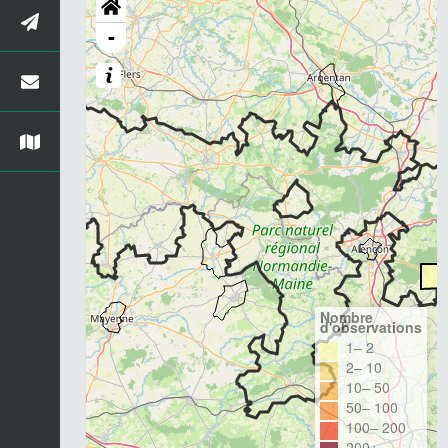
-
Nombre
d'observations
1– 2
2– 10
10– 50
50– 100
100– 200
200+