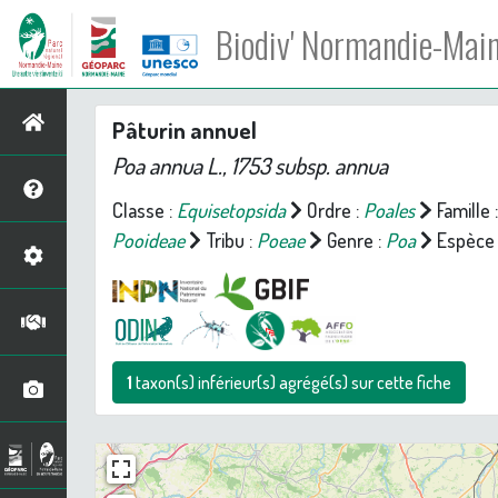
Biodiv' Normandie-Mai
Pâturin annuel
Poa annua
L., 1753 subsp.
annua
Classe :
Equisetopsida
Ordre :
Poales
Famille 
Pooideae
Tribu :
Poeae
Genre :
Poa
Espèce 
1
taxon(s) inférieur(s) agrégé(s) sur cette fiche