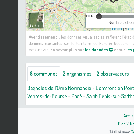
2015
Nombre d'observ
Leaflet
| ©
Ope
Avertissement :
les données visualisables reflètent l'état
données existantes sur le territoire du Parc & Géoparc 
exhaustives.
En savoir plus sur
les données
et sur
les
8
communes
2
organismes
2
observateurs
Bagnoles de l'Orne Normandie
-
Domfront en Poira
Ventes-de-Bourse
-
Pacé
-
Saint-Denis-sur-Sarth
Accuei
Biodiv' 
Réalisé avec
G