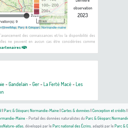
Dernière
100– 200
observation
200+
2023
2026
20 km
ation(s): 9
nStreetMap
,
Parc & Géoparc Normandie-maine
 d'avancement des connaissances et/ou la disponibilité des
: elles ne peuvent en aucun cas être considérées comme
 partenaires
ie
-
Gandelain
-
Ger
-
La Ferté Macé
-
Les
on
l
|
Parc & Géoparc Normandie-Maine
|
Cartes & données
|
Conception et crédits
Normandie-Maine
- Portail des données naturalistes du
Parc & Géoparc Normandi
eoNature-atlas
, développé par le
Parc national des Écrins
, adapté par le
Parc & 