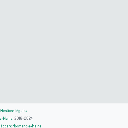
|
Mentions légales
e-Maine
, 2018-2024
Géoparc Normandie-Maine