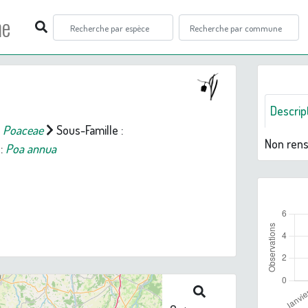
ne
Descrip
:
Poaceae
Sous-Famille :
Non ren
:
Poa annua