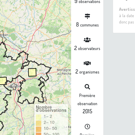
9
observations
Avertis
à la date
donc pas 
8
communes
2
observateurs
2
organismes
Première
observation
Nombre
d'observations
2015
1– 2
2– 10
10– 50
50– 100