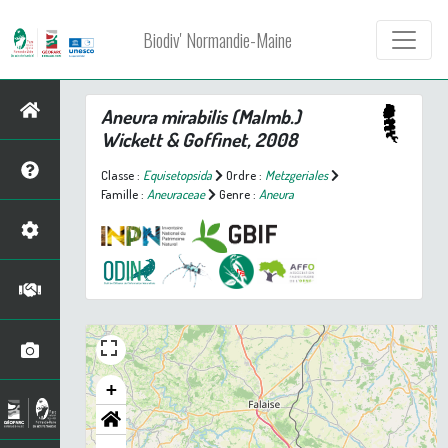
Biodiv' Normandie-Maine
Aneura mirabilis
(Malmb.)
Wickett & Goffinet, 2008
Classe :
Equisetopsida
Ordre :
Metzgeriales
Famille :
Aneuraceae
Genre :
Aneura
+