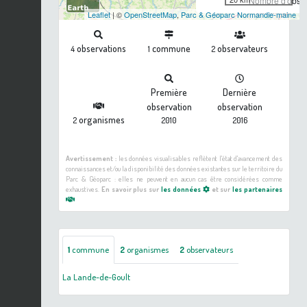
Nombre d'observ
Leaflet
| ©
OpenStreetMap
,
Parc & Géoparc Normandie-maine
observations
commune
observateurs
4
1
2
Première
Dernière
observation
observation
organismes
2
2010
2016
Avertissement :
les données visualisables reflètent l'état d'avancement des
connaissances et/ou la disponibilité des données existantes sur le territoire du
Parc & Géoparc : elles ne peuvent en aucun cas être considérées comme
exhaustives.
En savoir plus sur
les données
et sur
les partenaires
1
commune
2
organismes
2
observateurs
La Lande-de-Goult