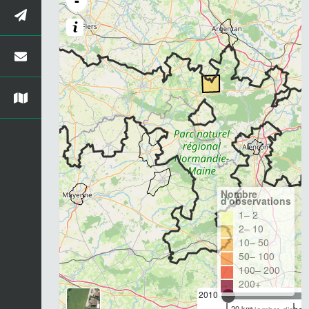
-
Nombre
d'observations
1– 2
2– 10
10– 50
50– 100
100– 200
200+
2010
20 km