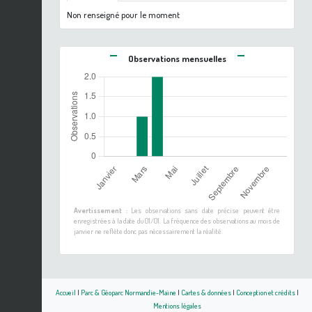
Non renseigné pour le moment
Observations mensuelles
Avertissement :
Les observations sans date précise peuvent être
enregistrées à la date du 01/01. La fréquence des observations au mois de
janvier ne reflète donc pas nécessairement la réalité.
Accueil
|
Parc & Géoparc Normandie-Maine
|
Cartes & données
|
Conception et crédits
|
Mentions légales