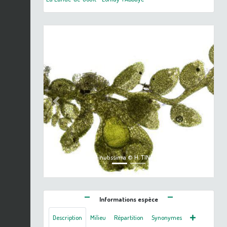
Previous
Next
Cololejeunea minutissima © H. TINGUY - CC BY-NC-SA
Informations espèce
Description
Milieu
Répartition
Synonymes