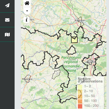
-
Nombre
d'observations
1– 2
2– 10
10– 50
50– 100
100– 200