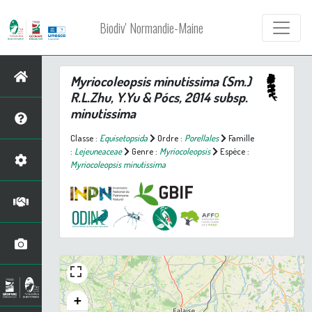
Biodiv' Normandie-Maine
Myriocoleopsis minutissima
(Sm.)
R.L.Zhu, Y.Yu & Pócs, 2014 subsp.
minutissima
Classe :
Equisetopsida
Ordre :
Porellales
Famille
:
Lejeuneaceae
Genre :
Myriocoleopsis
Espèce :
Myriocoleopsis minutissima
+