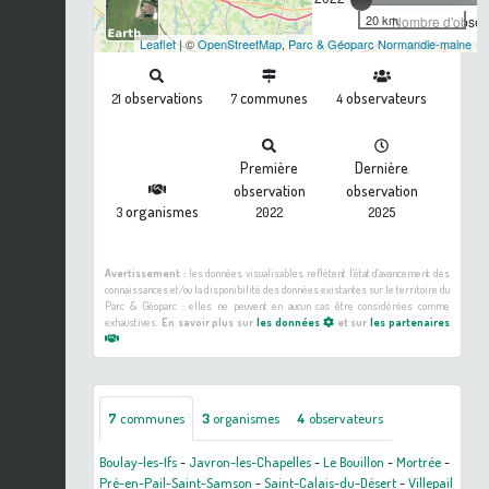
20 km
Nombre d'observ
Leaflet
| ©
OpenStreetMap
,
Parc & Géoparc Normandie-maine
observations
communes
observateurs
21
7
4
Première
Dernière
observation
observation
organismes
3
2022
2025
Avertissement :
les données visualisables reflètent l'état d'avancement des
connaissances et/ou la disponibilité des données existantes sur le territoire du
Parc & Géoparc : elles ne peuvent en aucun cas être considérées comme
exhaustives.
En savoir plus sur
les données
et sur
les partenaires
7
communes
3
organismes
4
observateurs
Boulay-les-Ifs
-
Javron-les-Chapelles
-
Le Bouillon
-
Mortrée
-
Pré-en-Pail-Saint-Samson
-
Saint-Calais-du-Désert
-
Villepail