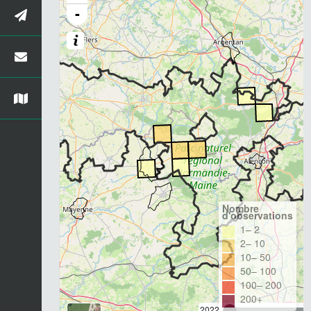
-
Nombre
d'observations
1– 2
2– 10
10– 50
50– 100
100– 200
200+
2022