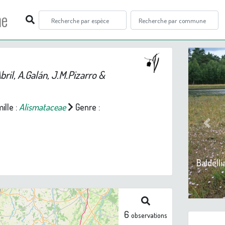
ne
bril, A.Galán, J.M.Pizarro &
ille :
Alismataceae
Genre :
Prev
Baldell
6
observations