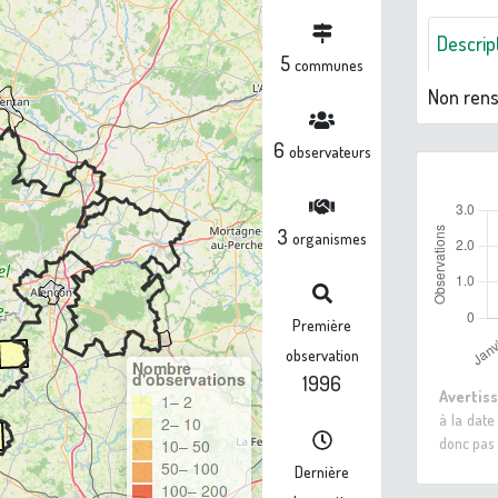
Descrip
5
communes
Non ren
6
observateurs
3
organismes
Première
observation
Nombre
d'observations
1996
Avertis
1– 2
à la date
2– 10
donc pas 
10– 50
50– 100
Dernière
100– 200