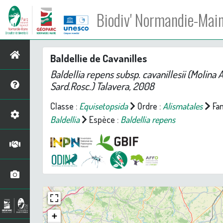
Biodiv' Normandie-Mai
Baldellie de Cavanilles
Baldellia repens
subsp.
cavanillesii
(Molina A
Sard.Rosc.) Talavera, 2008
Classe :
Equisetopsida
Ordre :
Alismatales
Fam
Baldellia
Espèce :
Baldellia repens
+