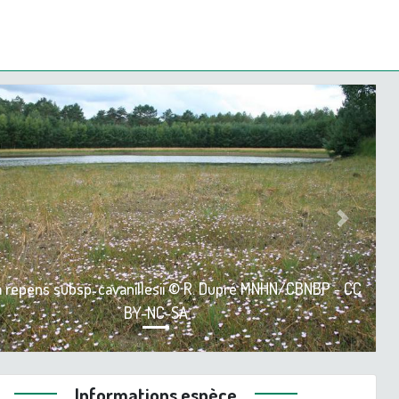
ious
Next
ia repens subsp. cavanillesii © R. Dupré MNHN/CBNBP - CC
BY-NC-SA
Informations espèce