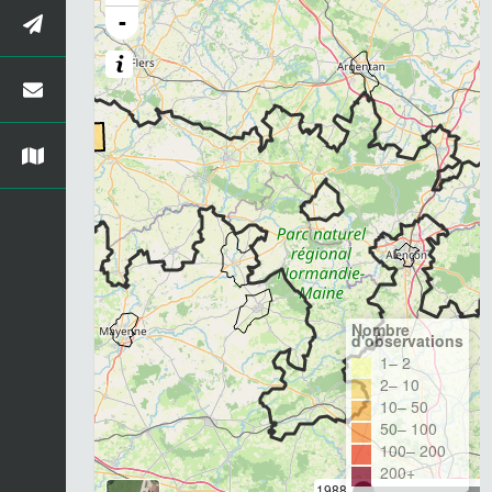
-
Nombre
d'observations
1– 2
2– 10
10– 50
50– 100
100– 200
200+
1988