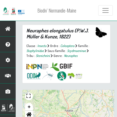
Biodiv' Normandie-Maine
Neuraphes elongatulus
(P.W.J.
Müller & Kunze, 1822)
Classe :
Insecta
Ordre :
Coleoptera
Famille :
Staphylinidae
Sous-Famille :
Scydmaeninae
Tribu :
Stenichnini
Genre :
Neuraphes
+