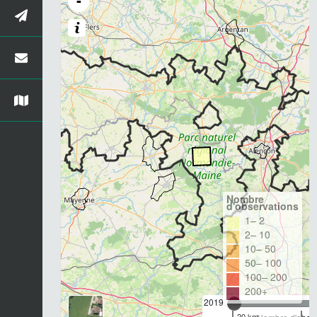
-
Nombre
d'observations
1– 2
2– 10
10– 50
50– 100
100– 200
200+
2019
20 km