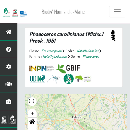
Biodiv' Normandie-Maine
Phaeoceros carolinianus
(Michx.)
Prosk., 1951
Classe :
Equisetopsida
Ordre :
Notothyladales
Famille :
Notothyladaceae
Genre :
Phaeoceros
+