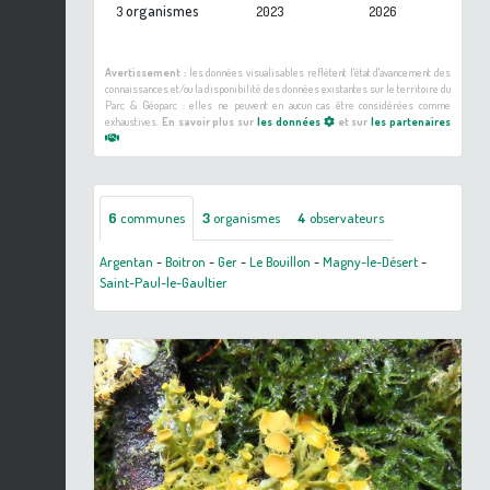
organismes
3
2023
2026
Avertissement :
les données visualisables reflètent l'état d'avancement des
connaissances et/ou la disponibilité des données existantes sur le territoire du
Parc & Géoparc : elles ne peuvent en aucun cas être considérées comme
exhaustives.
En savoir plus sur
les données
et sur
les partenaires
6
communes
3
organismes
4
observateurs
Argentan
-
Boitron
-
Ger
-
Le Bouillon
-
Magny-le-Désert
-
Saint-Paul-le-Gaultier