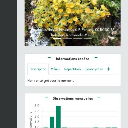
Previous
Next
Teloschistes chrysophthalmus © R. Poncet - CC BY-NC-SA -
habitants Normandie-Maine
Informations espèce
Description
Milieu
Répartition
Synonymes
Non renseigné pour le moment
Observations mensuelles