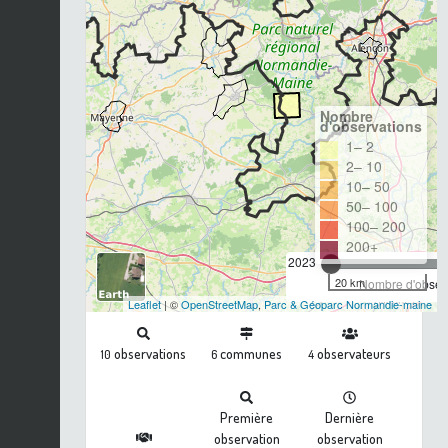
Nombre
d'observations
1– 2
2– 10
10– 50
50– 100
100– 200
200+
2023
20 km
Nombre d'observ
Leaflet
| ©
OpenStreetMap
,
Parc & Géoparc Normandie-maine
observations
communes
observateurs
10
6
4
Première
Dernière
observation
observation