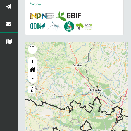
Miconia
+
-