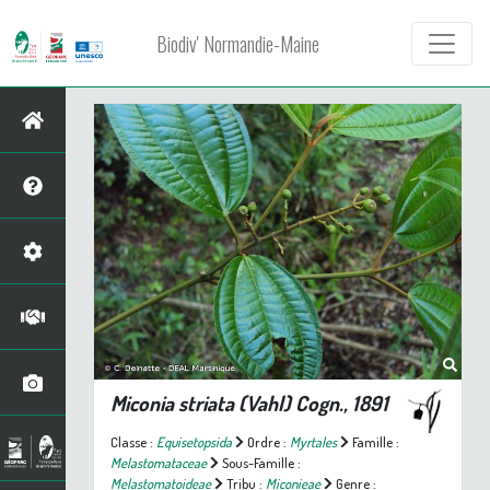
Biodiv' Normandie-Maine
Miconia striata
(Vahl) Cogn., 1891
Classe :
Equisetopsida
Ordre :
Myrtales
Famille :
Melastomataceae
Sous-Famille :
Melastomatoideae
Tribu :
Miconieae
Genre :