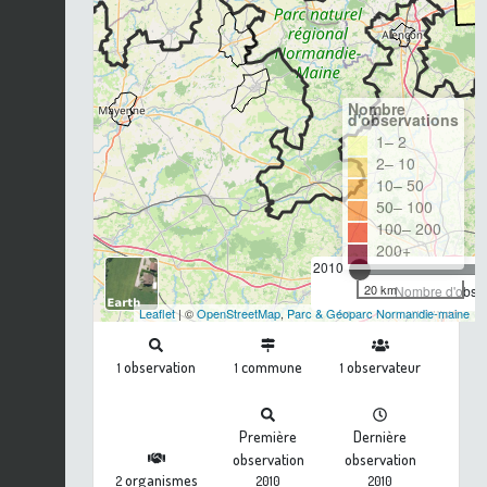
Nombre
d'observations
1– 2
2– 10
10– 50
50– 100
100– 200
200+
2010
20 km
Nombre d'observ
Leaflet
| ©
OpenStreetMap
,
Parc & Géoparc Normandie-maine
observation
commune
observateur
1
1
1
Première
Dernière
observation
observation
organismes
2
2010
2010