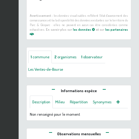
Avertissement :
les données visualisables reflètent l'état d'avancement des
connaissances et/ou la disponibilité des données existantes sur le territoire du
Parc & Géoparc : elles ne peuvent en aucun cas être considérées comme
exhaustives.
En savoir plus sur
les données
et sur
les partenaires
1
commune
2
organismes
1
observateur
Les Ventes-de-Bourse
Informations espèce
Description
Milieu
Répartition
Synonymes
Non renseigné pour le moment
Observations mensuelles