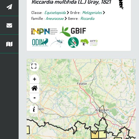
Riccardia multifida
(L.) Gray, 1821
Classe :
Equisetopsida
Ordre :
Metzgeriales
Famille :
Aneuraceae
Genre :
Riccardia
+
-