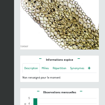
Previous
Next
Riccardia multifida © H. TINGUY - CC BY-NC-SA - INPN
Informations espèce
Description
Milieu
Répartition
Synonymes
Non renseigné pour le moment
Observations mensuelles