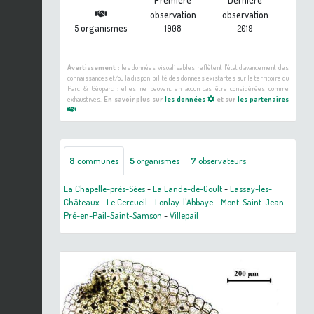
observation
observation
organismes
5
1908
2019
Avertissement :
les données visualisables reflètent l'état d'avancement des
connaissances et/ou la disponibilité des données existantes sur le territoire du
Parc & Géoparc : elles ne peuvent en aucun cas être considérées comme
exhaustives.
En savoir plus sur
les données
et sur
les partenaires
8
communes
5
organismes
7
observateurs
La Chapelle-près-Sées
-
La Lande-de-Goult
-
Lassay-les-
Châteaux
-
Le Cercueil
-
Lonlay-l'Abbaye
-
Mont-Saint-Jean
-
Pré-en-Pail-Saint-Samson
-
Villepail