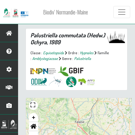
Biodiv' Normandie-Maine
Palustriella commutata
(Hedw.)
Ochyra, 1989
Classe :
Equisetopsida
Ordre :
Hypnales
Famille
:
Amblystegiaceae
Genre :
Palustriella
+