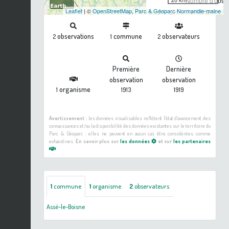
Nombre d'observ
Leaflet
| ©
OpenStreetMap
,
Parc & Géoparc Normandie-maine
observations
commune
observateurs
2
1
2
Première
Dernière
observation
observation
organisme
1
1913
1919
Avertissement :
les données visualisables reflètent l'état d'avancement des
connaissances et/ou la disponibilité des données existantes sur le territoire du
Parc & Géoparc : elles ne peuvent en aucun cas être considérées comme
exhaustives.
En savoir plus sur
les données
et sur
les partenaires
1
commune
1
organisme
2
observateurs
Assé-le-Boisne