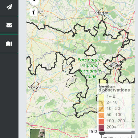
-
Nombre
d'observations
1– 2
2– 10
10– 50
50– 100
100– 200
200+
1913
20 km