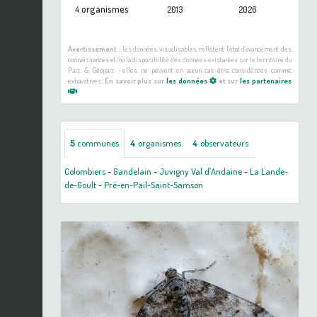
organismes
4
2013
2026
Avertissement :
les données visualisables reflètent l'état d'avancement des
connaissances et/ou la disponibilité des données existantes sur le territoire du
Parc & Géoparc : elles ne peuvent en aucun cas être considérées comme
exhaustives.
En savoir plus sur
les données
et sur
les partenaires
5
communes
4
organismes
4
observateurs
Colombiers
-
Gandelain
-
Juvigny Val d'Andaine
-
La Lande-
de-Goult
-
Pré-en-Pail-Saint-Samson