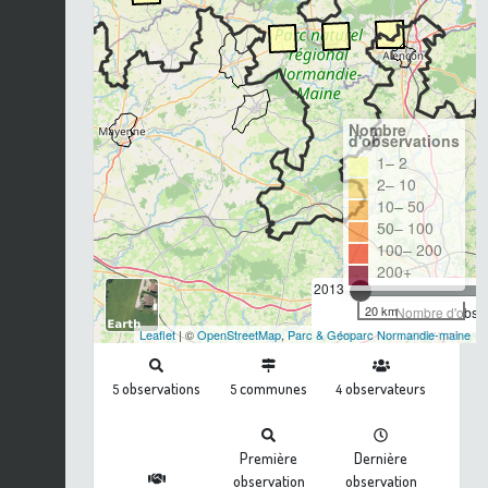
Nombre
d'observations
1– 2
2– 10
10– 50
50– 100
100– 200
200+
2013
20 km
Nombre d'observ
Leaflet
| ©
OpenStreetMap
,
Parc & Géoparc Normandie-maine
observations
communes
observateurs
5
5
4
Première
Dernière
observation
observation