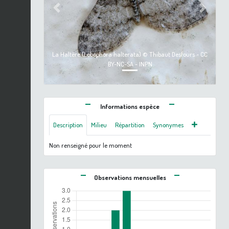
Previous
Next
La Haltère (Lobophora halterata) © Thibaut Desfours - CC
BY-NC-SA - INPN
Informations espèce
Description
Milieu
Répartition
Synonymes
Non renseigné pour le moment
Observations mensuelles