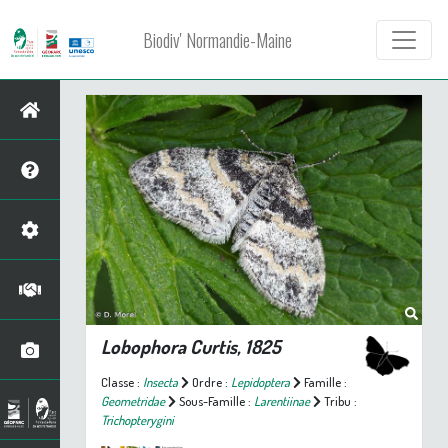
Biodiv' Normandie-Maine
Lobophora
Curtis, 1825
Classe :
Insecta
Ordre :
Lepidoptera
Famille :
Geometridae
Sous-Famille :
Larentiinae
Tribu :
Trichopterygini