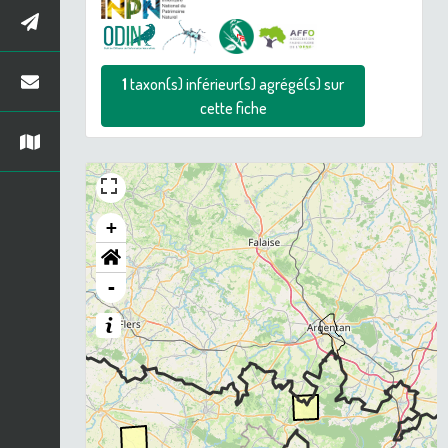
1
taxon(s) inférieur(s) agrégé(s) sur
cette fiche
+
-