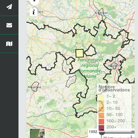
-
Nombre
d'observations
1– 2
2– 10
10– 50
50– 100
100– 200
200+
1992
20 km