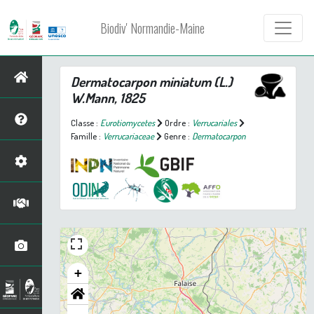
Biodiv' Normandie-Maine
Dermatocarpon miniatum
(L.)
W.Mann, 1825
Classe :
Eurotiomycetes
Ordre :
Verrucariales
Famille :
Verrucariaceae
Genre :
Dermatocarpon
+