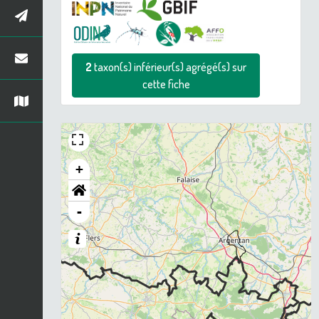
2
taxon(s) inférieur(s) agrégé(s) sur
cette fiche
+
-