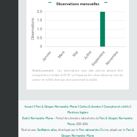
Observations mensuelles
Avertissement :
Les observations sans date précise peuvent être
enregistrées à la date du 01/01. La fréquence des observations au mois de
janvier ne reflète donc pas nécessairement la réalité.
Accueil
|
Parc & Géoparc Normandie-Maine
|
Cartes & données
|
Conception et crédits
|
Mentions légales
Biodiv' Normandie-Maine
- Portail des données naturalistes du
Parc & Géoparc Normandie-
Maine
, 2018-2024
Réalisé avec
GeoNature-atlas
, développé par le
Parc national des Écrins
, adapté par le
Parc &
Géoparc Normandie-Maine