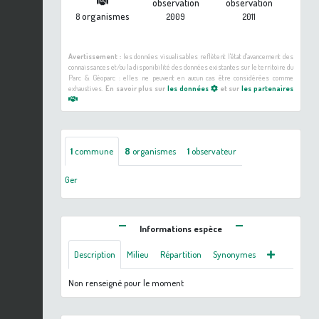
observation
observation
organismes
8
2009
2011
Avertissement :
les données visualisables reflètent l'état d'avancement des
connaissances et/ou la disponibilité des données existantes sur le territoire du
Parc & Géoparc : elles ne peuvent en aucun cas être considérées comme
exhaustives.
En savoir plus sur
les données
et sur
les partenaires
1
commune
8
organismes
1
observateur
Ger
Informations espèce
Description
Milieu
Répartition
Synonymes
Non renseigné pour le moment