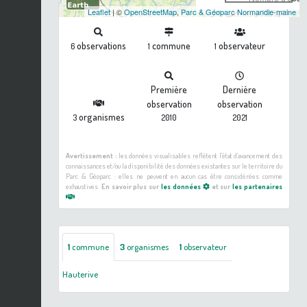
Leaflet
| ©
OpenStreetMap
,
Parc & Géoparc Normandie-maine
observations
commune
observateur
6
1
1
Première
Dernière
observation
observation
organismes
3
2010
2021
Avertissement :
les données visualisables reflètent l'état d'avancement des
connaissances et/ou la disponibilité des données existantes sur le territoire du
Parc & Géoparc : elles ne peuvent en aucun cas être considérées comme
exhaustives.
En savoir plus sur
les données
et sur
les partenaires
1
commune
3
organismes
1
observateur
Hauterive