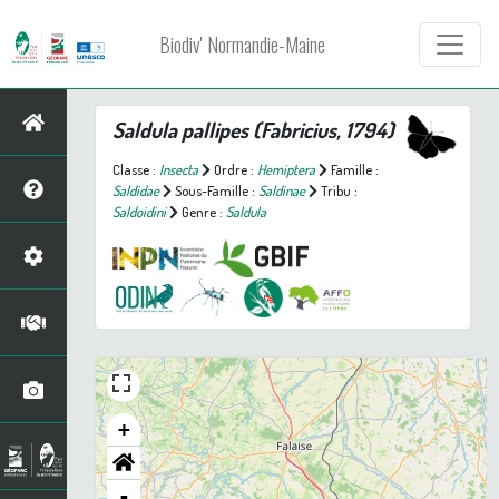
Biodiv' Normandie-Maine
Saldula pallipes
(Fabricius, 1794)
Classe :
Insecta
Ordre :
Hemiptera
Famille :
Saldidae
Sous-Famille :
Saldinae
Tribu :
Saldoidini
Genre :
Saldula
+
-