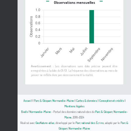
Observations mensuelles
Avertissement :
Les observations sans date précise peuvent être
enregistrées à la date du 01/01. La fréquence des observations au mois de
janvier ne reflète donc pas nécessairement la réalité.
Accueil
|
Parc & Géoparc Normandie-Maine
|
Cartes & données
|
Conception et crédits
|
Mentions légales
Biodiv' Normandie-Maine
- Portail des données naturalistes du
Parc & Géoparc Normandie-
Maine
, 2018-2024
Réalisé avec
GeoNature-atlas
, développé par le
Parc national des Écrins
, adapté par le
Parc &
Géoparc Normandie-Maine