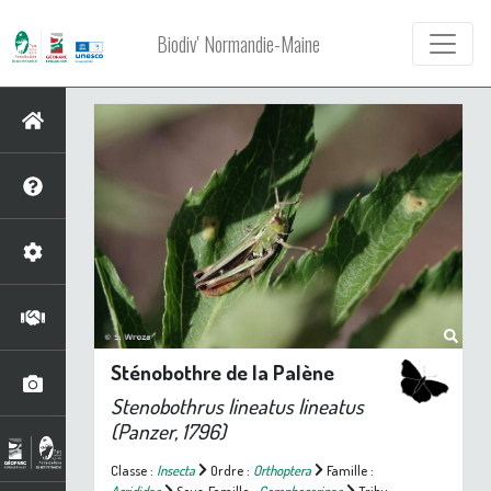
Biodiv' Normandie-Maine
Sténobothre de la Palène
Stenobothrus lineatus lineatus
(Panzer, 1796)
Classe :
Insecta
Ordre :
Orthoptera
Famille :
Acrididae
Sous-Famille :
Gomphocerinae
Tribu :