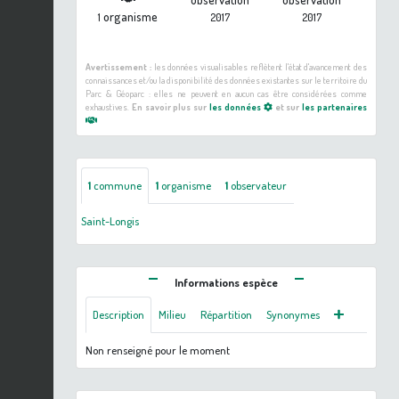
organisme
1
2017
2017
Avertissement :
les données visualisables reflètent l'état d'avancement des
connaissances et/ou la disponibilité des données existantes sur le territoire du
Parc & Géoparc : elles ne peuvent en aucun cas être considérées comme
exhaustives.
En savoir plus sur
les données
et sur
les partenaires
1
commune
1
organisme
1
observateur
Saint-Longis
Informations espèce
Description
Milieu
Répartition
Synonymes
Non renseigné pour le moment