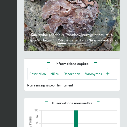
Previous
Next
Faux hydne gélatineux (Pseudohydnum gelatinosum) ©
Kypriotis Théo - CC BY-NC 4.0 - habitants Normandie-Maine
Informations espèce
Description
Milieu
Répartition
Synonymes
Non renseigné pour le moment
Observations mensuelles