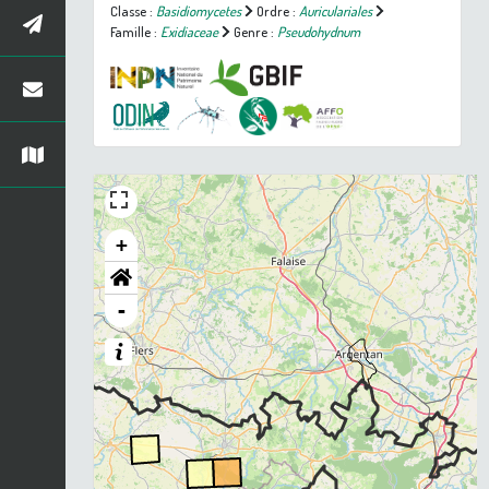
Classe :
Basidiomycetes
Ordre :
Auriculariales
Famille :
Exidiaceae
Genre :
Pseudohydnum
+
-