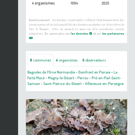
organismes
4
1994
2025
Avertissement :
les données visualisables reflètent l'état d'avancement des
connaissances et/ou la disponibilité des données existantes sur le territoire du
Parc & Géoparc : elles ne peuvent en aucun cas être considérées comme
exhaustives.
En savoir plus sur
les données
et sur
les partenaires
8
communes
4
organismes
5
observateurs
Bagnoles de l'Orne Normandie
-
Domfront en Poiraie
-
La
Ferté Macé
-
Magny-le-Désert
-
Perrou
-
Pré-en-Pail-Saint-
Samson
-
Saint-Patrice-du-Désert
-
Villeneuve-en-Perseigne