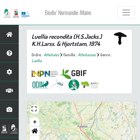
Biodiv' Normandie-Maine
Luellia recondita
(H.S.Jacks.)
K.H.Larss. & Hjortstam, 1974
Ordre :
Atheliales
Famille :
Atheliaceae
Genre :
Luellia
+