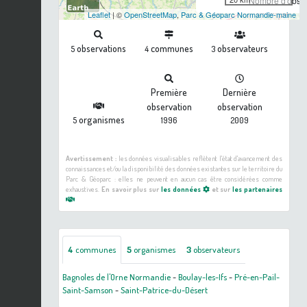
Nombre d'observ
Leaflet
| ©
OpenStreetMap
,
Parc & Géoparc Normandie-maine
observations
communes
observateurs
5
4
3
Première
Dernière
observation
observation
organismes
5
1996
2009
Avertissement :
les données visualisables reflètent l'état d'avancement des
connaissances et/ou la disponibilité des données existantes sur le territoire du
Parc & Géoparc : elles ne peuvent en aucun cas être considérées comme
exhaustives.
En savoir plus sur
les données
et sur
les partenaires
4
communes
5
organismes
3
observateurs
Bagnoles de l'Orne Normandie
-
Boulay-les-Ifs
-
Pré-en-Pail-
Saint-Samson
-
Saint-Patrice-du-Désert