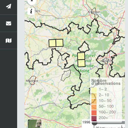
-
Nombre
d'observations
1– 2
2– 10
10– 50
50– 100
100– 200
200+
1996
20 km