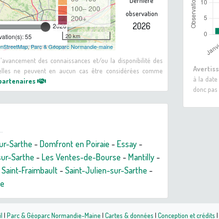
Dernière
100– 200
observation
200+
2026
2026
20 km
ation(s): 55
nStreetMap
,
Parc & Géoparc Normandie-maine
 d'avancement des connaissances et/ou la disponibilité des
Avertis
: elles ne peuvent en aucun cas être considérées comme
à la date
 partenaires
donc pas 
ur-Sarthe
-
Domfront en Poiraie
-
Essay
-
sur-Sarthe
-
Les Ventes-de-Bourse
-
Mantilly
-
-
Saint-Fraimbault
-
Saint-Julien-sur-Sarthe
-
ne
l
|
Parc & Géoparc Normandie-Maine
|
Cartes & données
|
Conception et crédits