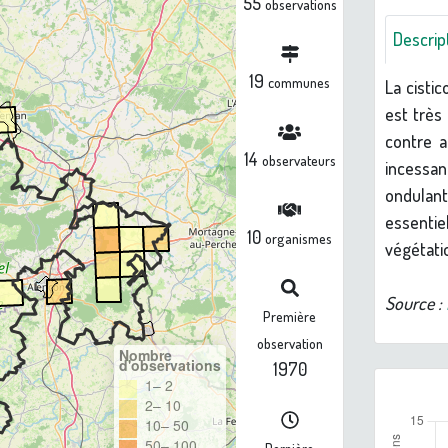
55
observations
Descrip
19
communes
La cistic
est très 
contre a
14
observateurs
incessa
ondulan
essenti
10
organismes
végétati
Source :
Première
observation
Nombre
d'observations
1970
1– 2
2– 10
10– 50
50– 100