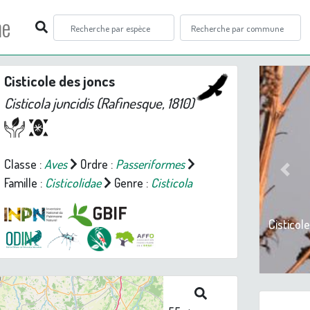
ne
Cisticole des joncs
Cisticola juncidis
(Rafinesque, 1810)
Classe :
Aves
Ordre :
Passeriformes
Prev
Famille :
Cisticolidae
Genre :
Cisticola
Cisticol