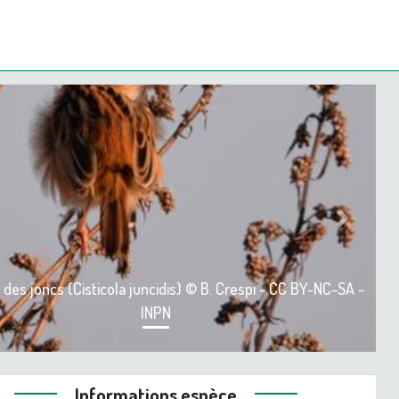
ious
Next
e des joncs (Cisticola juncidis) © B. Crespi - CC BY-NC-SA -
INPN
Informations espèce