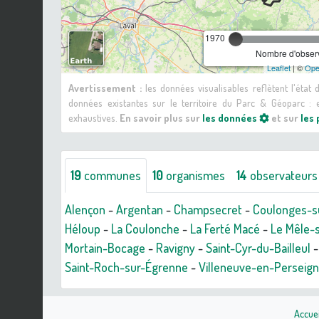
1970
Nombre d'observ
Leaflet
| ©
Ope
Avertissement :
les données visualisables reflètent l'état
données existantes sur le territoire du Parc & Géoparc 
exhaustives.
En savoir plus sur
les données
et sur
les
19
communes
10
organismes
14
observateurs
Alençon
-
Argentan
-
Champsecret
-
Coulonges-s
Héloup
-
La Coulonche
-
La Ferté Macé
-
Le Mêle-
Mortain-Bocage
-
Ravigny
-
Saint-Cyr-du-Bailleul
Saint-Roch-sur-Égrenne
-
Villeneuve-en-Perseig
Accuei