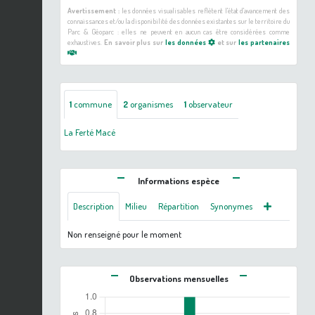
Avertissement :
les données visualisables reflètent l'état d'avancement des
connaissances et/ou la disponibilité des données existantes sur le territoire du
Parc & Géoparc : elles ne peuvent en aucun cas être considérées comme
exhaustives.
En savoir plus sur
les données
et sur
les partenaires
1
commune
2
organismes
1
observateur
La Ferté Macé
Informations espèce
Description
Milieu
Répartition
Synonymes
Non renseigné pour le moment
Observations mensuelles