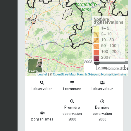
Nombre
d'observations
1– 2
2– 10
10– 50
50– 100
100– 200
200+
2008
20 km
Nombre d'observ
Leaflet
| ©
OpenStreetMap
,
Parc & Géoparc Normandie-maine
observation
commune
observateur
1
1
1
Première
Dernière
observation
observation
organismes
2
2008
2008