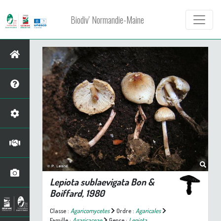
Biodiv' Normandie-Maine
Lepiota sublaevigata
Bon &
Boiffard, 1980
Classe :
Agaricomycetes
Ordre :
Agaricales
Famille :
Agaricaceae
Genre :
Lepiota