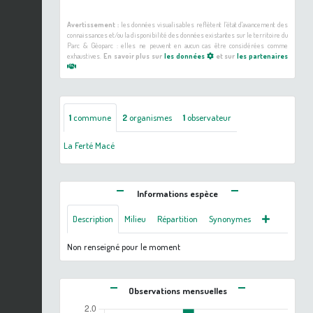
Avertissement :
les données visualisables reflètent l'état d'avancement des
connaissances et/ou la disponibilité des données existantes sur le territoire du
Parc & Géoparc : elles ne peuvent en aucun cas être considérées comme
exhaustives.
En savoir plus sur
les données
et sur
les partenaires
1
commune
2
organismes
1
observateur
La Ferté Macé
Informations espèce
Description
Milieu
Répartition
Synonymes
Non renseigné pour le moment
Observations mensuelles