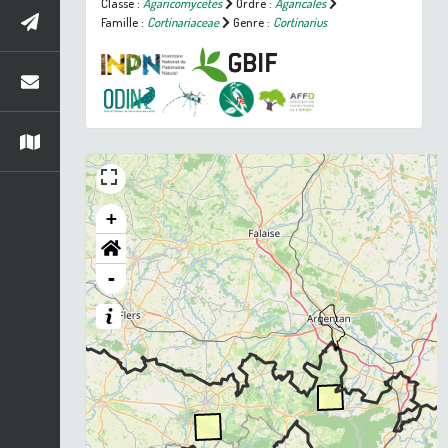
Classe :
Agaricomycetes
Ordre :
Agaricales
Famille :
Cortinariaceae
Genre :
Cortinarius
+
-