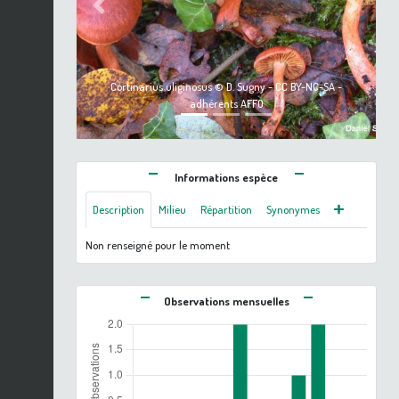
Previous
Next
Cortinarius uliginosus © D. Sugny - CC BY-NC-SA -
adhérents AFFO
Informations espèce
Description
Milieu
Répartition
Synonymes
Non renseigné pour le moment
Observations mensuelles