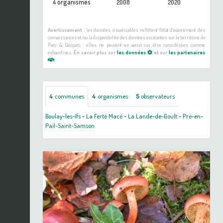
organismes
4
2008
2020
Avertissement :
les données visualisables reflètent l'état d'avancement des
connaissances et/ou la disponibilité des données existantes sur le territoire du
Parc & Géoparc : elles ne peuvent en aucun cas être considérées comme
exhaustives.
En savoir plus sur
les données
et sur
les partenaires
4
communes
4
organismes
5
observateurs
Boulay-les-Ifs
-
La Ferté Macé
-
La Lande-de-Goult
-
Pré-en-
Pail-Saint-Samson