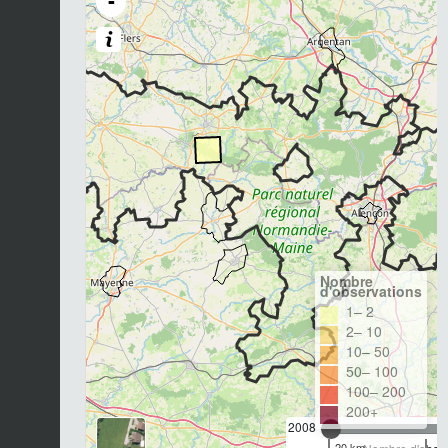
-
Nombre
d'observations
1– 2
2– 10
10– 50
50– 100
100– 200
200+
2008
20 km