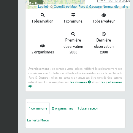
Nombre d'observ
Leaflet
| ©
OpenStreetMap
,
Parc & Géoparc Normandie-maine
observation
commune
observateur
1
1
1
Première
Dernière
observation
observation
organismes
2
2008
2008
Avertissement :
les données visualisables reflètent l'état d'avancement des
connaissances et/ou la disponibilité des données existantes sur le territoire du
Parc & Géoparc : elles ne peuvent en aucun cas être considérées comme
exhaustives.
En savoir plus sur
les données
et sur
les partenaires
1
commune
2
organismes
1
observateur
La Ferté Macé