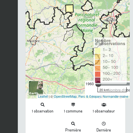
Nombre
d'observations
1– 2
2– 10
10– 50
50– 100
100– 200
200+
1960
20 km
Nombre d'observ
Leaflet
| ©
OpenStreetMap
,
Parc & Géoparc Normandie-maine
observation
commune
observateur
1
1
1
Première
Dernière