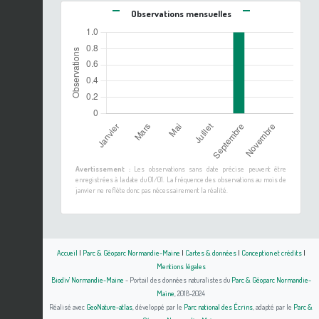
Observations mensuelles
Avertissement :
Les observations sans date précise peuvent être
enregistrées à la date du 01/01. La fréquence des observations au mois de
janvier ne reflète donc pas nécessairement la réalité.
Accueil
|
Parc & Géoparc Normandie-Maine
|
Cartes & données
|
Conception et crédits
|
Mentions légales
Biodiv' Normandie-Maine
- Portail des données naturalistes du
Parc & Géoparc Normandie-
Maine
, 2018-2024
Réalisé avec
GeoNature-atlas
, développé par le
Parc national des Écrins
, adapté par le
Parc &