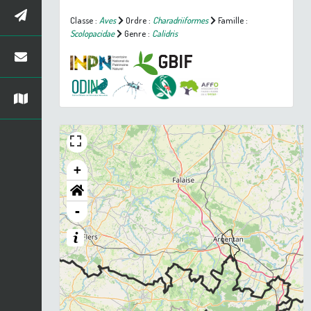
Classe :
Aves
Ordre :
Charadriiformes
Famille :
Scolopacidae
Genre :
Calidris
+
-