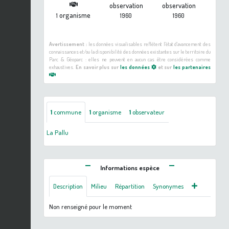
observation
observation
organisme
1
1960
1960
Avertissement :
les données visualisables reflètent l'état d'avancement des
connaissances et/ou la disponibilité des données existantes sur le territoire du
Parc & Géoparc : elles ne peuvent en aucun cas être considérées comme
exhaustives.
En savoir plus sur
les données
et sur
les partenaires
1
commune
1
organisme
1
observateur
La Pallu
Informations espèce
Description
Milieu
Répartition
Synonymes
Non renseigné pour le moment