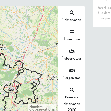
Avertis
à la date
donc pas 
1
observation
1
commune
1
observateur
1
organisme
Première
observation
Nombre
d'observations
2020