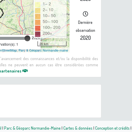
1– 2
2– 10
10– 50
50– 100
Dernière
100– 200
observation
200+
2020
2026
20 km
ation(s): 1
nStreetMap
,
Parc & Géoparc Normandie-maine
 d'avancement des connaissances et/ou la disponibilité des
: elles ne peuvent en aucun cas être considérées comme
 partenaires
l
|
Parc & Géoparc Normandie-Maine
|
Cartes & données
|
Conception et crédits