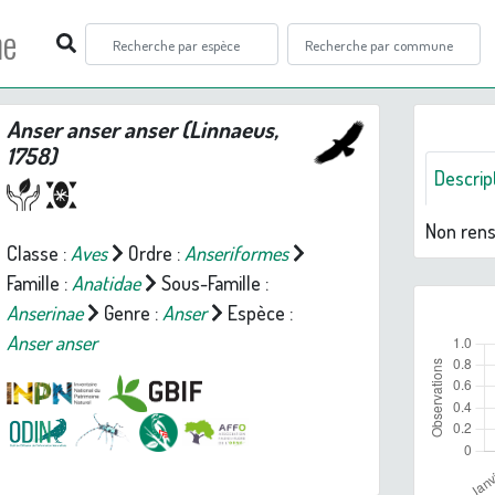
ne
Anser anser anser
(Linnaeus,
1758)
Descrip
Non ren
Classe :
Aves
Ordre :
Anseriformes
Famille :
Anatidae
Sous-Famille :
Anserinae
Genre :
Anser
Espèce :
Anser anser