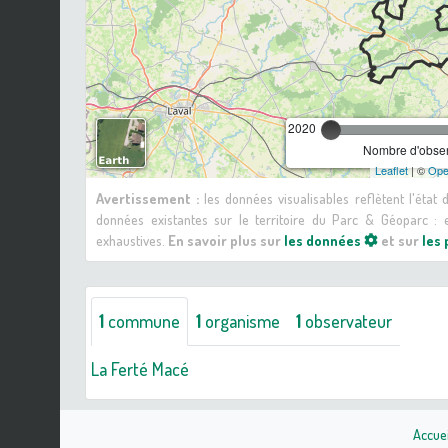
2020
Nombre d'observ
Leaflet
| ©
Ope
Avertissement :
les données visualisables reflètent l'état
données existantes sur le territoire du Parc & Géoparc 
exhaustives.
En savoir plus sur
les données
et sur
les
1
commune
1
organisme
1
observateur
La Ferté Macé
Accuei