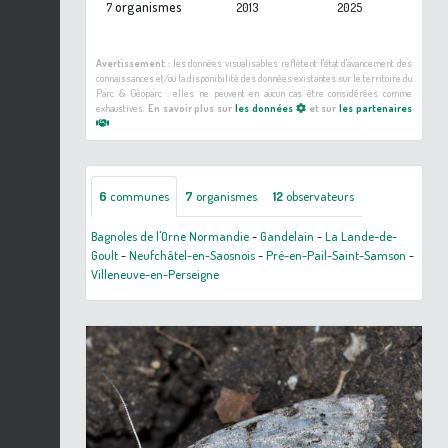
organismes
7
2013
2025
Avertissement :
les données visualisables reflètent l'état d'avancement des
connaissances et/ou la disponibilité des données existantes sur le territoire du
Parc & Géoparc : elles ne peuvent en aucun cas être considérées comme
exhaustives.
En savoir plus sur
les données
et sur
les partenaires
6
communes
7
organismes
12
observateurs
Bagnoles de l'Orne Normandie
-
Gandelain
-
La Lande-de-
Goult
-
Neufchâtel-en-Saosnois
-
Pré-en-Pail-Saint-Samson
-
Villeneuve-en-Perseigne