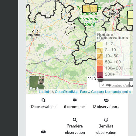
Nombre
d'observations
1– 2
2– 10
10– 50
50– 100
100– 200
200+
2013
20 km
Nombre d'observ
Leaflet
| ©
OpenStreetMap
,
Parc & Géoparc Normandie-maine
observations
communes
observateurs
12
6
12
Première
Dernière
observation
observation