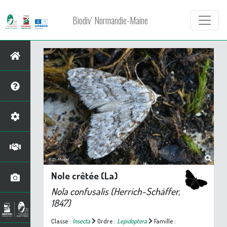
Biodiv' Normandie-Maine
Nole crêtée (La)
Nola confusalis
(Herrich-Schäffer,
1847)
Classe :
Insecta
Ordre :
Lepidoptera
Famille :