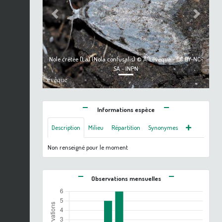
Previous
Next
Nole crêtée (La) (Nola confusalis) © A. Lévêque - CC BY-NC-
SA - INPN
Informations espèce
Description
Milieu
Répartition
Synonymes
Non renseigné pour le moment
Observations mensuelles