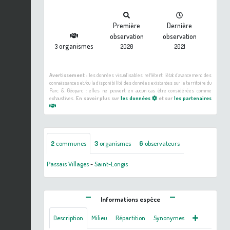
Première
Dernière
observation
observation
organismes
3
2020
2021
Avertissement :
les données visualisables reflètent l'état d'avancement des
connaissances et/ou la disponibilité des données existantes sur le territoire du
Parc & Géoparc : elles ne peuvent en aucun cas être considérées comme
exhaustives.
En savoir plus sur
les données
et sur
les partenaires
2
communes
3
organismes
6
observateurs
Passais Villages
-
Saint-Longis
Informations espèce
Description
Milieu
Répartition
Synonymes