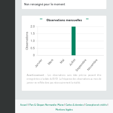
Non renseigné pour le moment
Observations mensuelles
Avertissement :
Les observations sans date précise peuvent être
enregistrées à la date du 01/01. La fréquence des observations au mois de
janvier ne reflète donc pas nécessairement la réalité.
Accueil
|
Parc & Géoparc Normandie-Maine
|
Cartes & données
|
Conception et crédits
|
Mentions légales