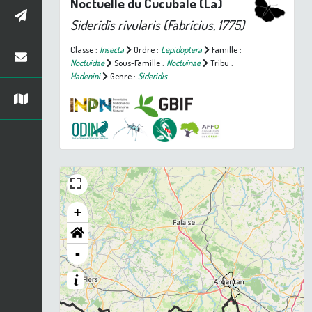
Noctuelle du Cucubale (La)
Sideridis rivularis
(Fabricius, 1775)
Classe :
Insecta
Ordre :
Lepidoptera
Famille :
Noctuidae
Sous-Famille :
Noctuinae
Tribu :
Hadenini
Genre :
Sideridis
+
-